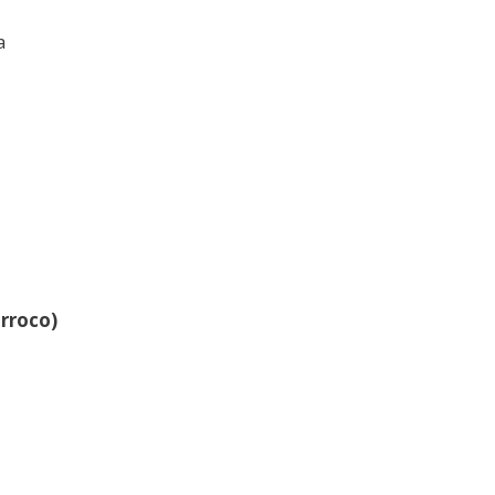
a
rroco)