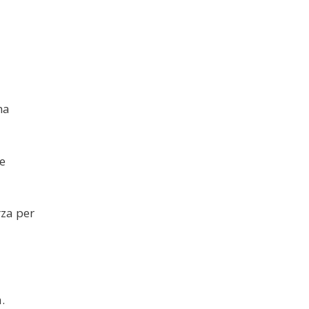
ma
e
rza per
à.