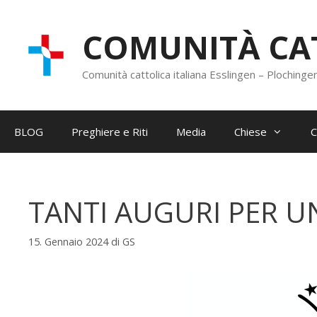
Vai
al
COMUNITÀ CAT
contenuto
Comunità cattolica italiana Esslingen – Plochinge
BLOG
Preghiere e Riti
Media
Chiese
C
TANTI AUGURI PER UN
15. Gennaio 2024
di
GS